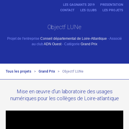
LES GAGNANTS 2019
PRESENTATION
CONTACT
LES CLUBS
LES PROJETS
Objectf LUNe
Projet de l'entreprise
Conseil départemental de Loire-Atlantique
- Associé
au club
ADN Ouest
- Catégorie
Grand Prix
Tous les projets
>
Grand Prix
>
Objectf LUNe
Mise en œuvre d’un laboratoire des usages
numériques pour les collèges de Loire-atlantique