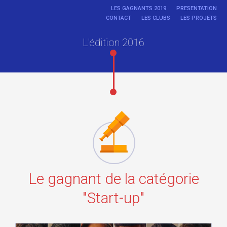
LES GAGNANTS 2019
PRESENTATION
CONTACT
LES CLUBS
LES PROJETS
L'édition 2016
Le gagnant de la catégorie
"Start-up"