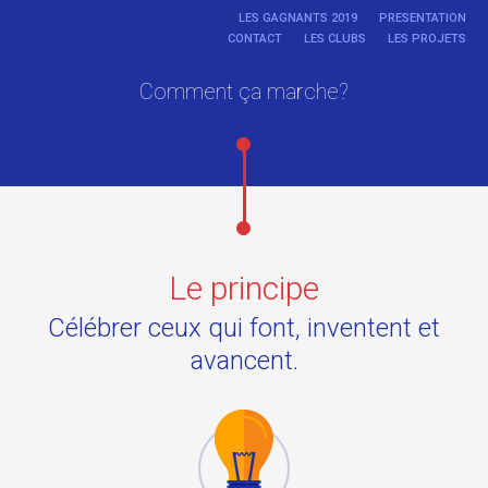
LES GAGNANTS 2019
PRESENTATION
CONTACT
LES CLUBS
LES PROJETS
Comment ça marche?
Le principe
Célébrer ceux qui font, inventent et
avancent.