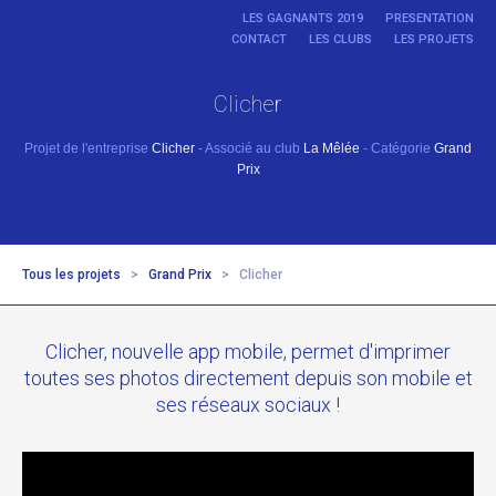
LES GAGNANTS 2019
PRESENTATION
CONTACT
LES CLUBS
LES PROJETS
Clicher
Projet de l'entreprise
Clicher
- Associé au club
La Mêlée
- Catégorie
Grand
Prix
Tous les projets
>
Grand Prix
>
Clicher
Clicher, nouvelle app mobile, permet d'imprimer
toutes ses photos directement depuis son mobile et
ses réseaux sociaux !